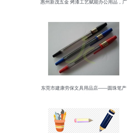
惠州新茂五金 烤漆工艺赋能办公用品，广
阔市场赢取消费者青睐
东莞市建康劳保文具用品店——圆珠笔产
品精选指南