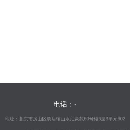
电话：-
地址：北京市房山区窦店镇山水汇豪苑60号楼6层3单元602