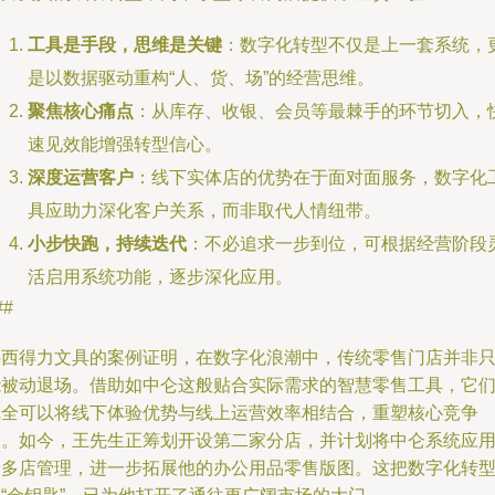
工具是手段，思维是关键
：数字化转型不仅是上一套系统，
是以数据驱动重构“人、货、场”的经营思维。
聚焦核心痛点
：从库存、收银、会员等最棘手的环节切入，
速见效能增强转型信心。
深度运营客户
：线下实体店的优势在于面对面服务，数字化
具应助力深化客户关系，而非取代人情纽带。
小步快跑，持续迭代
：不必追求一步到位，可根据经营阶段
活启用系统功能，逐步深化应用。
##
陕西得力文具的案例证明，在数字化浪潮中，传统零售门店并非
能被动退场。借助如中仑这般贴合实际需求的智慧零售工具，它
完全可以将线下体验优势与线上运营效率相结合，重塑核心竞争
力。如今，王先生正筹划开设第二家分店，并计划将中仑系统应
于多店管理，进一步拓展他的办公用品零售版图。这把数字化转