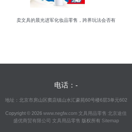
卖文具的晨光进军化妆品零售，跨界玩法会否有
戏？
电话：-
地址：北京市房山区窦店镇山水汇豪苑60号楼6层3单元602
Copyright © 2026
www.negfw.com
文具用品零售
北京途佳
盛优商贸有限公司
文具用品零售
版权所有
Sitemap