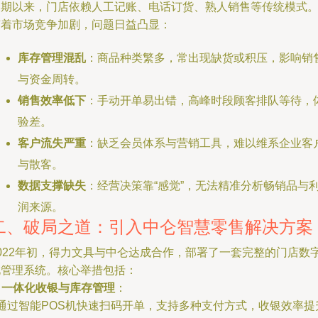
长期以来，门店依赖人工记账、电话订货、熟人销售等传统模式
随着市场竞争加剧，问题日益凸显：
库存管理混乱
：商品种类繁多，常出现缺货或积压，影响销
与资金周转。
销售效率低下
：手动开单易出错，高峰时段顾客排队等待，
验差。
客户流失严重
：缺乏会员体系与营销工具，难以维系企业客
与散客。
数据支撑缺失
：经营决策靠“感觉”，无法精准分析畅销品与
润来源。
二、破局之道：引入中仑智慧零售解决方案
2022年初，得力文具与中仑达成合作，部署了一套完整的门店数
化管理系统。核心举措包括：
.
一体化收银与库存管理
：
 通过智能POS机快速扫码开单，支持多种支付方式，收银效率提