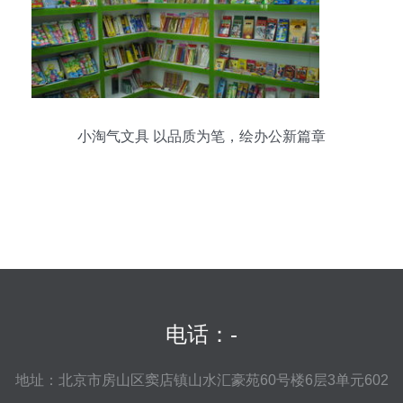
小淘气文具 以品质为笔，绘办公新篇章
电话：-
地址：北京市房山区窦店镇山水汇豪苑60号楼6层3单元602