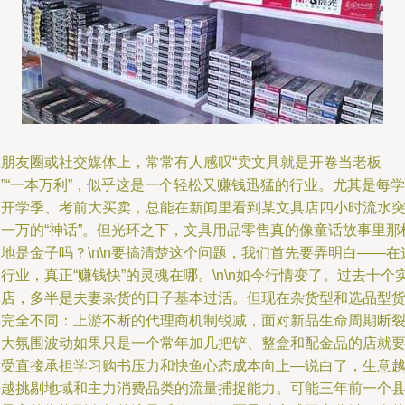
在朋友圈或社交媒体上，常常有人感叹“卖文具就是开卷当老板
”“一本万利”，似乎这是一个轻松又赚钱迅猛的行业。尤其是每学
期开学季、考前大买卖，总能在新闻里看到某文具店四小时流水
破一万的“神话”。但光环之下，文具用品零售真的像童话故事里那
地是金子吗？\n\n要搞清楚这个问题，我们首先要弄明白——在
行业，真正“赚钱快”的灵魂在哪。\n\n如今行情变了。过去十个
体店，多半是夫妻杂货的日子基本过活。但现在杂货型和选品型
梯完全不同：上游不断的代理商机制锐减，面对新品生命周期断
的大氛围波动如果只是一个常年加几把铲、整盒和配金品的店就
承受直接承担学习购书压力和快鱼心态成本向上—说白了，生意
来越挑剔地域和主力消费品类的流量捕捉能力。可能三年前一个